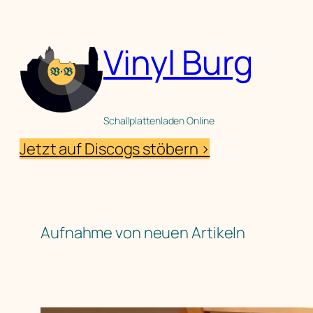
Zum
Inhalt
Vinyl Burg
springen
Schallplattenladen Online
Jetzt auf Discogs stöbern >
Aufnahme von neuen Artikeln